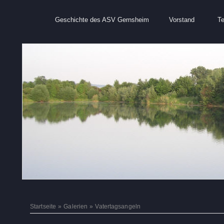
Geschichte des ASV Gernsheim
Vorstand
T
Startseite
»
Galerien
»
Vatertagsangeln