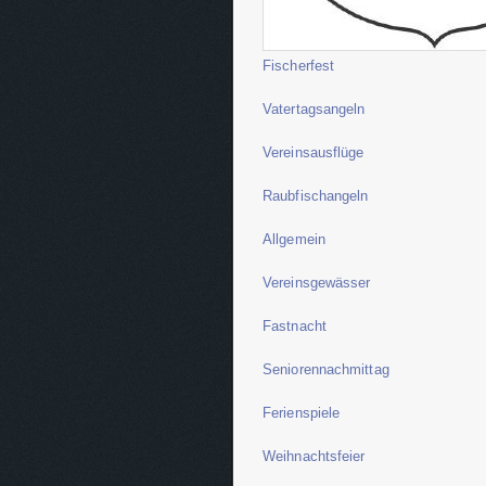
Fischerfest
Vatertagsangeln
Vereinsausflüge
Raubfischangeln
Allgemein
Vereinsgewässer
Fastnacht
Seniorennachmittag
Ferienspiele
Weihnachtsfeier