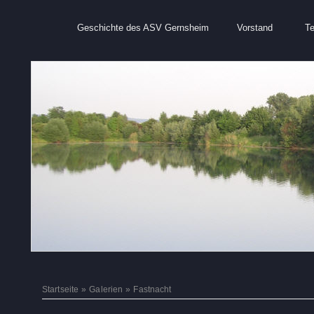
Geschichte des ASV Gernsheim
Vorstand
T
Startseite
»
Galerien
»
Fastnacht